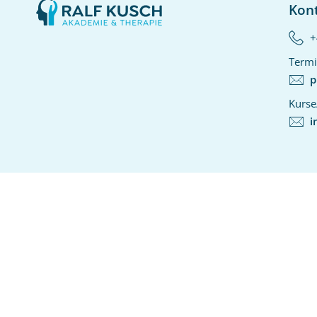
Kon
+
Termi
p
Kurse
i