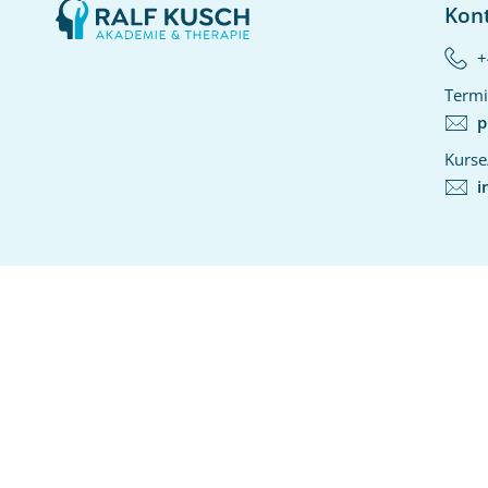
Kon
+
Termi
p
Kurse
i